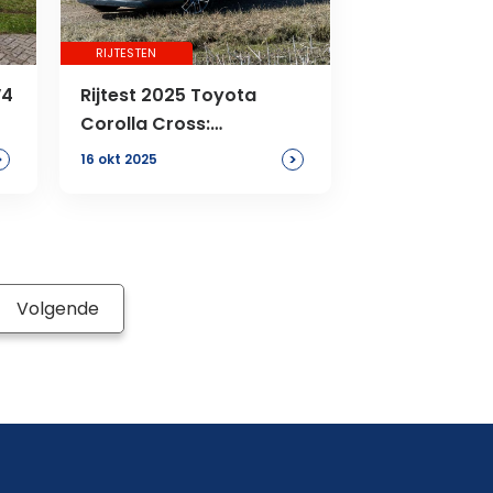
RIJTESTEN
V4
Rijtest 2025 Toyota
Corolla Cross:
kilometervreter
>
>
16 okt 2025
Volgende