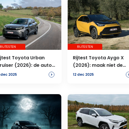
RIJTESTEN
RIJTESTEN
ijtest Toyota Urban
Rijtest Toyota Aygo X
ruiser (2026): de auto
(2026): maak niet de
an 1 miljoen
fout dit een ‘facelift’ te
>
 dec 2025
12 dec 2025
noemen