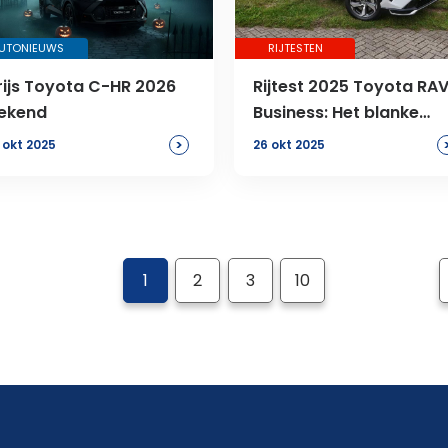
UTONIEUWS
RIJTESTEN
rijs Toyota C-HR 2026
Rijtest 2025 Toyota RA
ekend
Business: Het blanke
canvas
>
 okt 2025
26 okt 2025
1
2
3
10