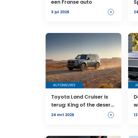
een Franse auto
S
r
>
3 jul 2026
24
AUTONIEUWS
A
Toyota Land Cruiser is
D
terug: King of the desert
w
krijgt updates
>
24 mrt 2026
12