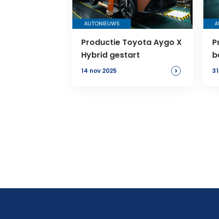
AUTONIEUWS
A
Productie Toyota Aygo X
P
Hybrid gestart
b
>
14 nov 2025
31