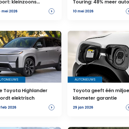
port: kleinzoons
Touring: 48% meer aut
aceauto
>
 mei 2026
10 mei 2026
UTONIEUWS
AUTONIEUWS
e Toyota Highlander
Toyota geeft één miljo
ordt elektrisch
kilometer garantie
>
 feb 2026
29 jan 2026