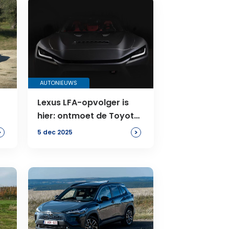
AUTONIEUWS
Lexus LFA-opvolger is
hier: ontmoet de Toyota
GR GT
>
>
5 dec 2025