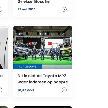
o
Griekse filosofie
>
>
29 mrt 2026
AUTONIEUWS
en
Dit is niet de Toyota MR2
waar iedereen op hoopte
>
>
10 jan 2026