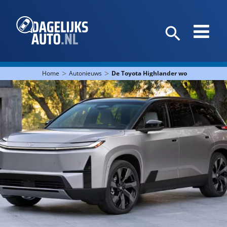
>
>
Home
Autonieuws
De Toyota Highlander wordt elektrisc