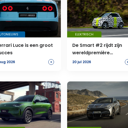
UTONIEUWS
ELEKTRISCH
errari Luce is een groot
De Smart #2 rijdt zijn
ucces
wereldpremière
tegemoet
>
aug 2026
20 jul 2026