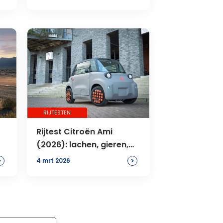
eerlijker maken
RIJTESTEN
Rijtest Citroën Ami
(2026): lachen, gieren,
brullen!
>
>
4 mrt 2026