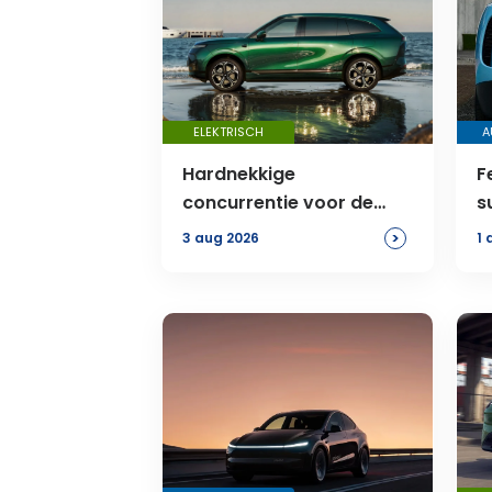
ELEKTRISCH
A
Hardnekkige
F
concurrentie voor de
s
Range Rover
>
3 aug 2026
1 