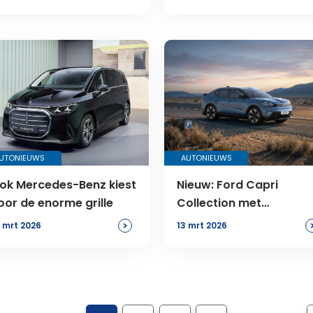
UTONIEUWS
AUTONIEUWS
ok Mercedes-Benz kiest
Nieuw: Ford Capri
oor de enorme grille
Collection met
standaard V2L
>
 mrt 2026
13 mrt 2026