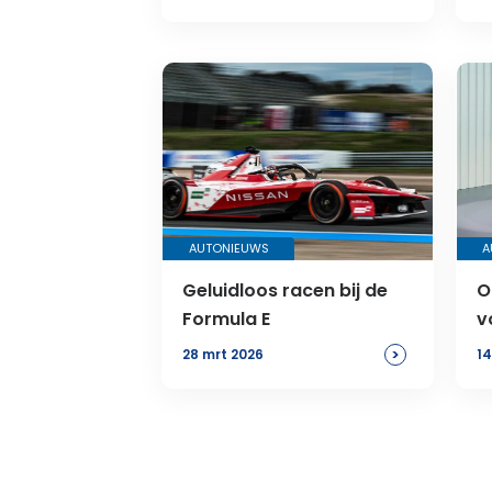
AUTONIEUWS
A
Geluidloos racen bij de
O
Formula E
v
>
28 mrt 2026
14