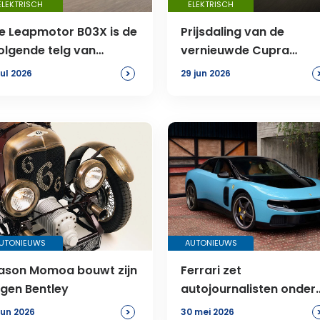
ELEKTRISCH
ELEKTRISCH
e Leapmotor B03X is de
Prijsdaling van de
olgende telg van
vernieuwde Cupra
tellantis
Tavascan
>
jul 2026
29 jun 2026
UTONIEUWS
AUTONIEUWS
ason Momoa bouwt zijn
Ferrari zet
igen Bentley
autojournalisten onder
druk over Luce
>
jun 2026
30 mei 2026