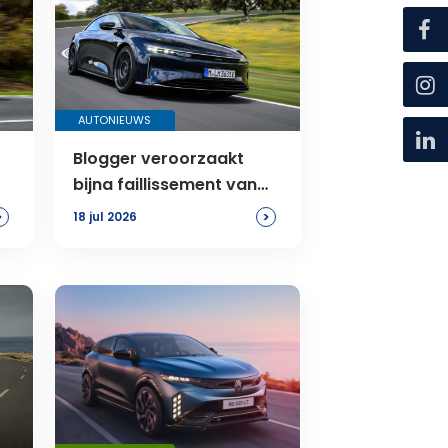
AUTONIEUWS
Blogger veroorzaakt
bijna faillissement van
Lucid
>
>
18 jul 2026