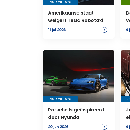
AUTONIEUWS
Amerikaanse staat
D
weigert Tesla Robotaxi
v
S
>
11 jul 2026
6 
AUTONIEUWS
A
Porsche is geïnspireerd
J
door Hyundai
e
>
20 jun 2026
6 