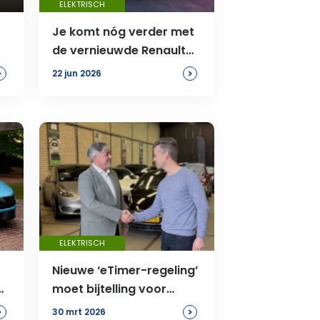
ELEKTRISCH
Je komt nóg verder met
de vernieuwde Renault
Megane E-Tech
>
>
22 jun 2026
ELEKTRISCH
Nieuwe ‘eTimer-regeling’
moet bijtelling voor
oudere elektrische auto’s
>
>
30 mrt 2026