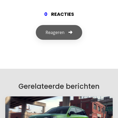
0
REACTIES
Reageren
Geef een reactie
Je e-mailadres wordt niet gepubliceerd.
Vereiste velden zijn gemarkeerd met
*
Je reactie
*
Gerelateerde berichten