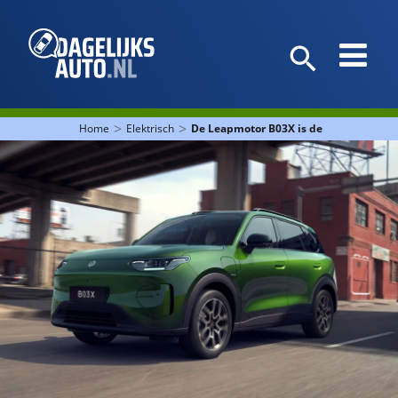
>
>
Home
Elektrisch
De Leapmotor B03X is de volgende telg 