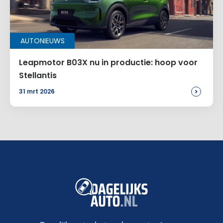
Naam
*
AUTONIEUWS
E-mail
*
Leapmotor B03X nu in productie: hoop voor
Stellantis
>
31 mrt 2026
Site
Voeg een reactie toe
Alternative: