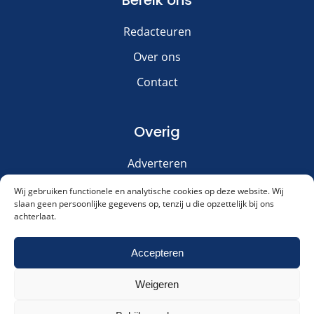
Bereik ons
Redacteuren
Over ons
Contact
Overig
Adverteren
Disclaimer
Wij gebruiken functionele en analytische cookies op deze website. Wij
slaan geen persoonlijke gegevens op, tenzij u die opzettelijk bij ons
Privacy & Cookies
achterlaat.
Meld je aan voor onze nieuwsbrief!
Accepteren
Weigeren
Akkoord met ons
privacybeleid
.
Cookies & Privacy
Contact