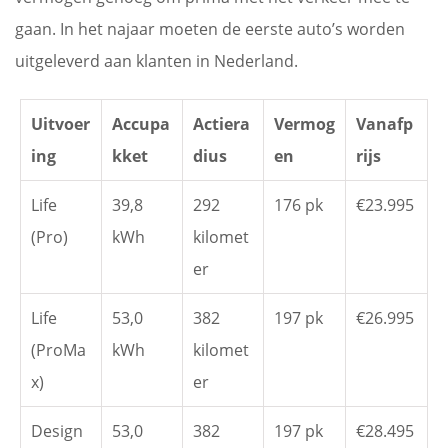
gaan. In het najaar moeten de eerste auto’s worden
uitgeleverd aan klanten in Nederland.
Uitvoer
Accupa
Actiera
Vermog
Vanafp
ing
kket
dius
en
rijs
Life
39,8
292
176 pk
€23.995
(Pro)
kWh
kilomet
er
Life
53,0
382
197 pk
€26.995
(ProMa
kWh
kilomet
x)
er
Design
53,0
382
197 pk
€28.495