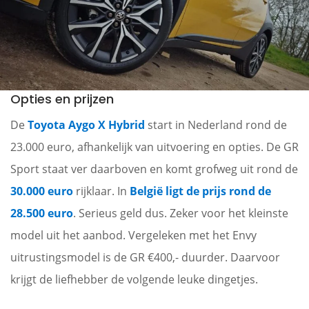
Opties en prijzen
De
Toyota Aygo X Hybrid
start in Nederland rond de
23.000 euro, afhankelijk van uitvoering en opties. De GR
Sport staat ver daarboven en komt grofweg uit rond de
30.000 euro
rijklaar. In
België ligt de prijs rond de
28.500 euro
. Serieus geld dus. Zeker voor het kleinste
model uit het aanbod. Vergeleken met het Envy
uitrustingsmodel is de GR €400,- duurder. Daarvoor
krijgt de liefhebber de volgende leuke dingetjes.