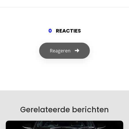
0
REACTIES
Reageren
Geef een reactie
Je e-mailadres wordt niet gepubliceerd.
Vereiste velden zijn gemarkeerd met
*
Je reactie
*
Gerelateerde berichten