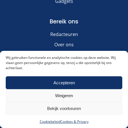
Gadgets
Bereik ons
Redacteuren
Over ons
Contact
Wij gebruiken functionele en analytische cookies op deze website. Wij
slaan geen persoonlijke gegevens op, tenzij u die opzettelijk bij ons
achterlaat.
Overig
Meld je aan voor onze nieuwsbrief!
Accepteren
Adverteren
Weigeren
Disclaimer
Akkoord met ons
privacybeleid
.
Meld me aan!
Privacy & Cookies
Bekijk voorkeuren
Alternative:
Cookiebeleid
Cookies & Privacy