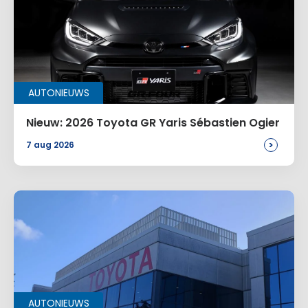
Naam
*
AUTONIEUWS
E-mail
*
Nieuw: 2026 Toyota GR Yaris Sébastien Ogier
>
7 aug 2026
Site
Voeg een reactie toe
AUTONIEUWS
Alternative: