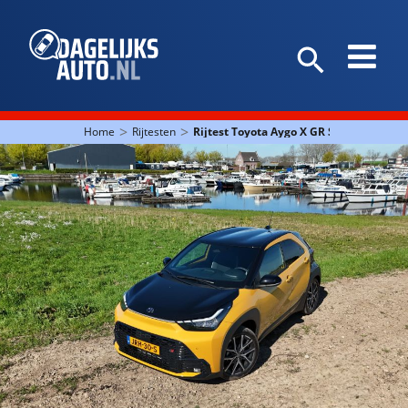
>
>
Home
Rijtesten
Rijtest Toyota Aygo X GR Sport: kleinzo