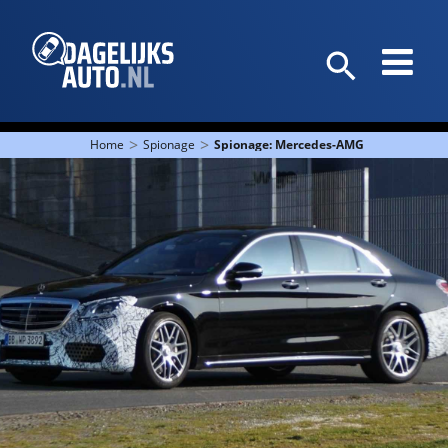
>
>
Home
Spionage
Spionage: Mercedes-AMG vernieuwt S 