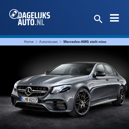
>
>
Home
Autonieuws
Mercedes-AMG stelt nieuwe E 63 4Mati