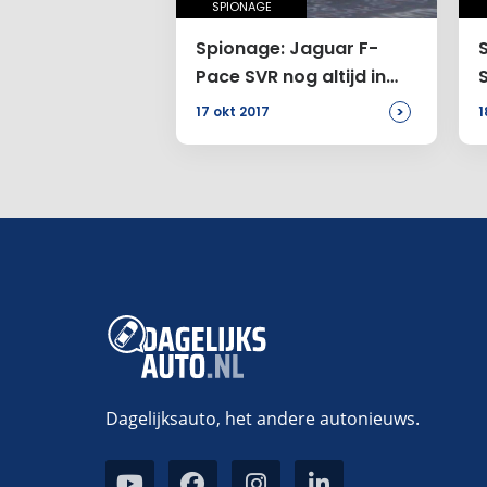
SPIONAGE
Spionage: Jaguar F-
Pace SVR nog altijd in
ontwikkeling
>
17 okt 2017
1
Dagelijksauto, het andere autonieuws.