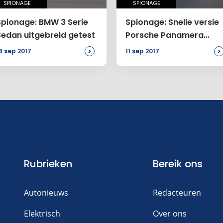
SPIONAGE
SPIONAGE
Spionage: BMW 3 Serie
Spionage: Snelle versie
Sedan uitgebreid getest
Porsche Panamera
Sport Turismo
>
>
8 sep 2017
11 sep 2017
Rubrieken
Bereik ons
Autonieuws
Redacteuren
Elektrisch
Over ons