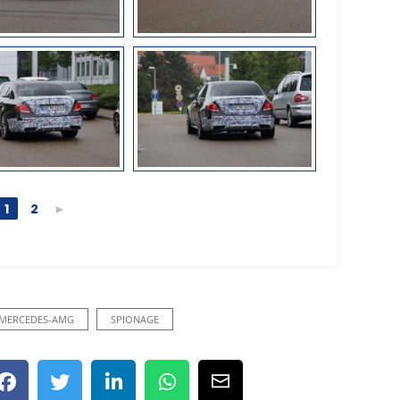
1
2
►
MERCEDES-AMG
SPIONAGE