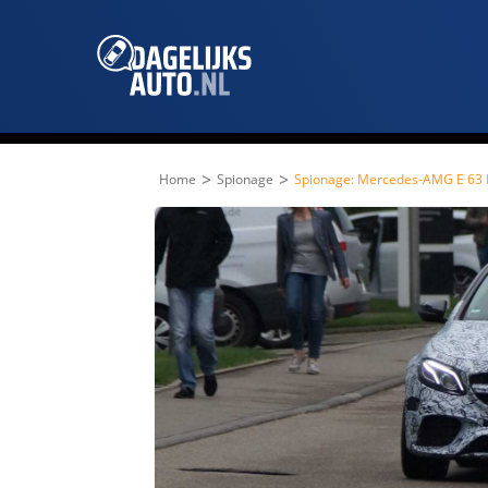
>
>
Home
Spionage
Spionage: Mercedes-AMG E 63 