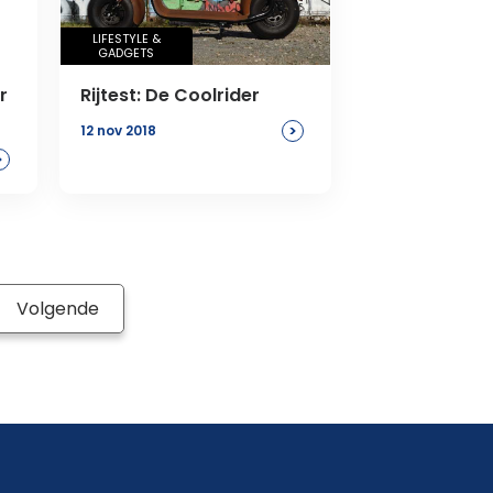
LIFESTYLE &
GADGETS
r
Rijtest: De Coolrider
>
12 nov 2018
>
Volgende