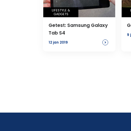
LIFESTYLE &
GADGETS
Getest: Samsung Galaxy
G
Tab S4
9 
>
12 jan 2019