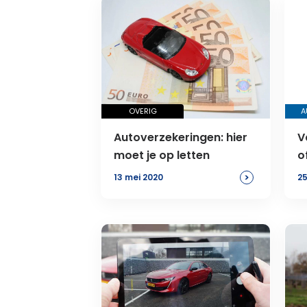
OVERIG
A
Autoverzekeringen: hier
V
moet je op letten
o
>
13 mei 2020
25