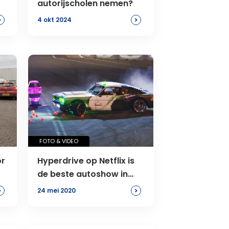
autorijscholen nemen?
>
>
4 okt 2024
FOTO & VIDEO
or
Hyperdrive op Netflix is
de beste autoshow in
jaren
>
>
24 mei 2020