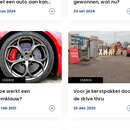
iet een auto aan kan
gewonnen, wat nu?
chaffen
>
nov 2024
30 okt 2024
OVERIG
OVERIG
oe werkt een
Voor je kerstpakket do
emklauw?
de drive thru
>
 feb 2021
23 dec 2020