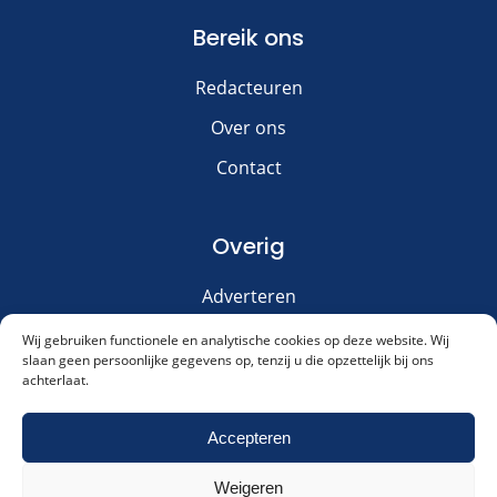
Bereik ons
Redacteuren
Over ons
Contact
Overig
Adverteren
Disclaimer
Wij gebruiken functionele en analytische cookies op deze website. Wij
slaan geen persoonlijke gegevens op, tenzij u die opzettelijk bij ons
Privacy & Cookies
achterlaat.
Meld je aan voor onze nieuwsbrief!
Accepteren
Weigeren