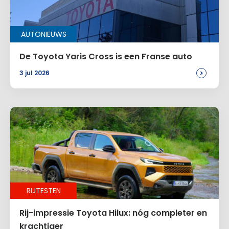
Naam
*
AUTONIEUWS
E-mail
*
De Toyota Yaris Cross is een Franse auto
>
3 jul 2026
Site
Voeg een reactie toe
RIJTESTEN
Alternative:
Rij-impressie Toyota Hilux: nóg completer en
krachtiger