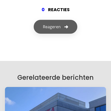
0
REACTIES
Reageren
Geef een reactie
Je e-mailadres wordt niet gepubliceerd.
Vereiste velden zijn gemarkeerd met
*
Je reactie
*
Gerelateerde berichten