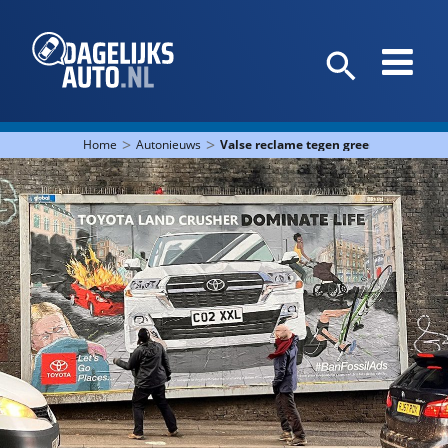
>
>
Home
Autonieuws
Valse reclame tegen greenwashing T