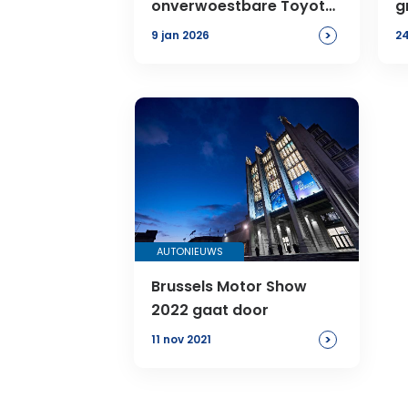
onverwoestbare Toyota
g
ter wereld… krijgt een
B
>
9 jan 2026
24
stekker
AUTONIEUWS
Brussels Motor Show
2022 gaat door
>
11 nov 2021