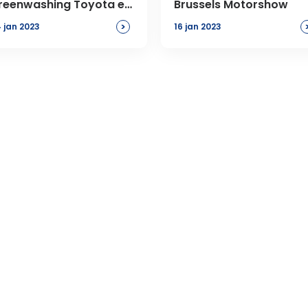
reenwashing Toyota en
Brussels Motorshow
MW
>
 jan 2023
16 jan 2023