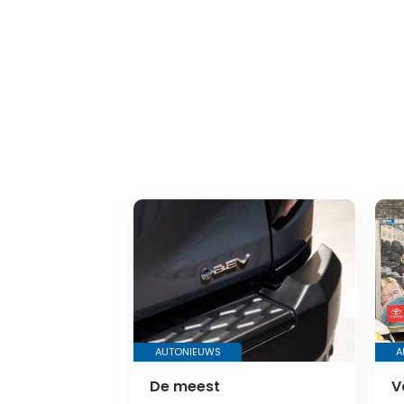
AUTONIEUWS
A
De meest
V