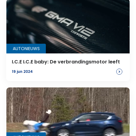
AUTONIEUWS
I.C.E I.C.E baby: De verbrandingsmotor leeft
>
19 jun 2024