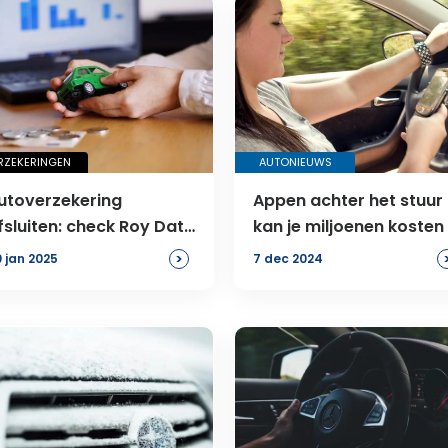
RZEKERINGEN
AUTONIEUWS
utoverzekering
Appen achter het stuur
fsluiten: check Roy Data
kan je miljoenen kosten
.0 vanaf 2025 voor
>
 jan 2025
7 dec 2024
chadevrije jaren