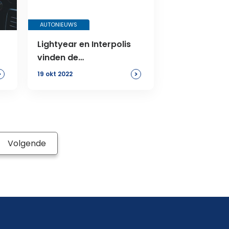
AUTONIEUWS
Lightyear en Interpolis
vinden de
autoverzekering
>
>
19 okt 2022
opnieuw uit
Volgende