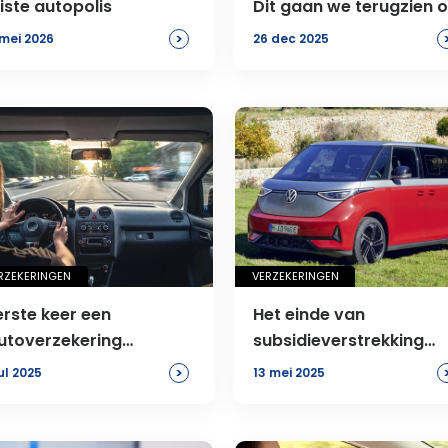
uiste autopolis
Dit gaan we terugzien 
de weg
>
mei 2026
26 dec 2025
RZEKERINGEN
VERZEKERINGEN
erste keer een
Het einde van
utoverzekering
subsidieverstrekking
fsluiten? Hier moet je op
SEBA: Alternatieven voo
>
jul 2025
13 mei 2025
etten
De doorstart van
elektrische bedrijfsauto