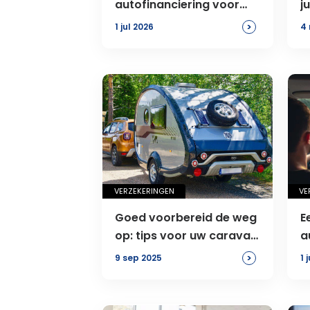
autofinanciering voor
j
particulieren
>
1 jul 2026
4 
VERZEKERINGEN
VE
Goed voorbereid de weg
E
op: tips voor uw caravan
a
en brommer
a
>
9 sep 2025
1 
l