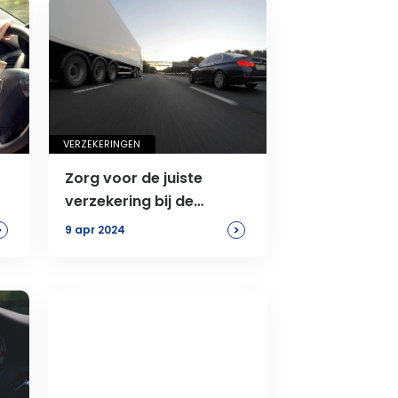
VERZEKERINGEN
Zorg voor de juiste
verzekering bij de
aankoop van zakelijke
>
>
9 apr 2024
voertuigen