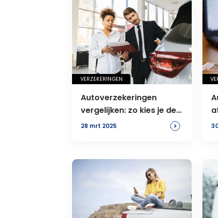
VERZEKERINGEN
VE
Autoverzekeringen
A
vergelijken: zo kies je de
a
beste optie
2
>
28 mrt 2025
30
s