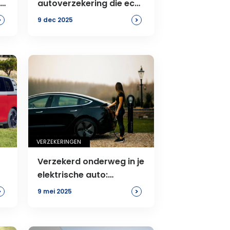
op
autoverzekering die echt
bij je auto past
>
>
9 dec 2025
VERZEKERINGEN
Verzekerd onderweg in je
elektrische auto:
r
praktische tips
>
>
9 mei 2025
’s