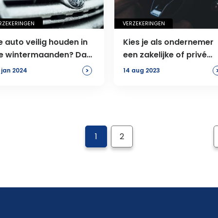
RZEKERINGEN
VERZEKERINGEN
e auto veilig houden in
Kies je als ondernemer
e wintermaanden? Dat
een zakelijke of privé
oe je zo
autoverzekering?
>
 jan 2024
14 aug 2023
1
2