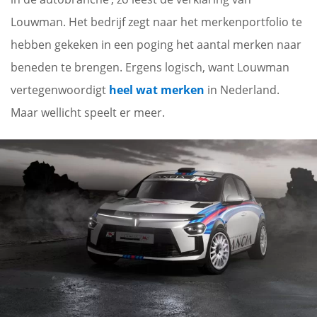
Louwman. Het bedrijf zegt naar het merkenportfolio te
hebben gekeken in een poging het aantal merken naar
beneden te brengen. Ergens logisch, want Louwman
vertegenwoordigt
heel wat merken
in Nederland.
Maar wellicht speelt er meer.