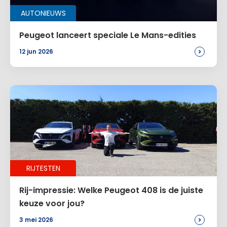
AUTONIEUWS
E-mail
*
Peugeot lanceert speciale Le Mans-edities
>
12 jun 2026
Site
Voeg een reactie toe
RIJTESTEN
Alternative:
Rij-impressie: Welke Peugeot 408 is de juiste
keuze voor jou?
>
3 mei 2026