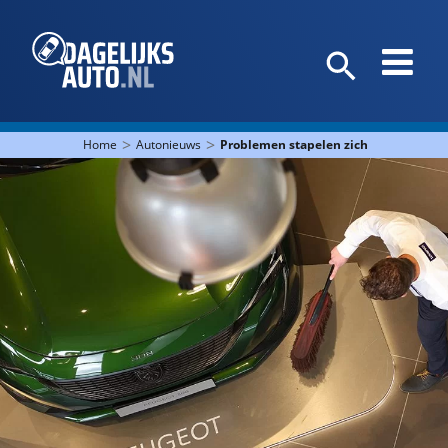
>
>
Home
Autonieuws
Problemen stapelen zich op bij Stellan