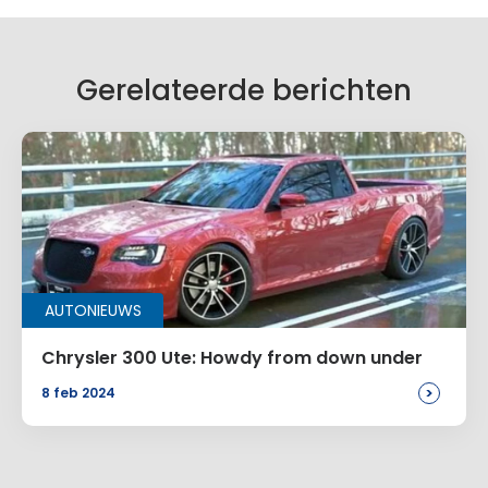
Je e-mailadres wordt niet gepubliceerd.
Vereiste velden zijn gemarkeerd met
*
Je reactie
*
Gerelateerde berichten
Naam
*
AUTONIEUWS
E-mail
*
Chrysler 300 Ute: Howdy from down under
>
8 feb 2024
Site