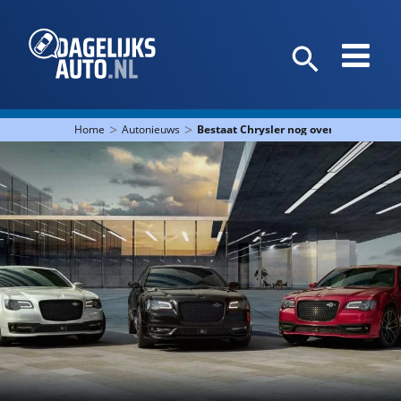
>
>
Home
Autonieuws
Bestaat Chrysler nog over twee jaar?