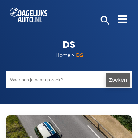
DS
Home
>
DS