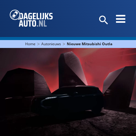
>
>
Home
Autonieuws
Nieuwe Mitsubishi Outlander PHEV k