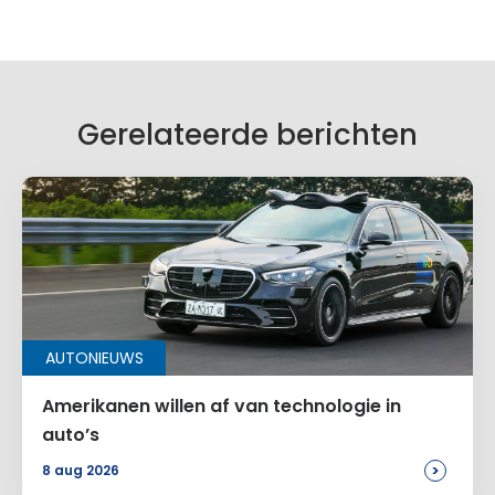
Geef een reactie
Je e-mailadres wordt niet gepubliceerd.
Vereiste velden zijn gemarkeerd met
*
Je reactie
*
Gerelateerde berichten
Naam
*
AUTONIEUWS
E-mail
*
Amerikanen willen af van technologie in
auto’s
>
8 aug 2026