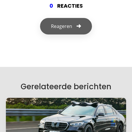
0
REACTIES
Reageren
Geef een reactie
Je e-mailadres wordt niet gepubliceerd.
Vereiste velden zijn gemarkeerd met
*
Je reactie
*
Gerelateerde berichten
Naam
*