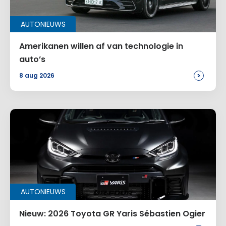
AUTONIEUWS
E-mail
*
Amerikanen willen af van technologie in
auto’s
>
8 aug 2026
Site
Voeg een reactie toe
Alternative:
AUTONIEUWS
Nieuw: 2026 Toyota GR Yaris Sébastien Ogier