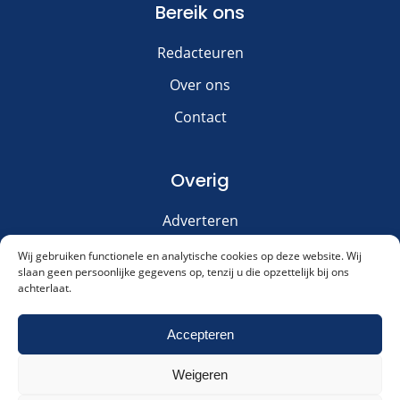
Bereik ons
Redacteuren
Over ons
Contact
Overig
Adverteren
Disclaimer
Wij gebruiken functionele en analytische cookies op deze website. Wij
slaan geen persoonlijke gegevens op, tenzij u die opzettelijk bij ons
Privacy & Cookies
achterlaat.
Meld je aan voor onze nieuwsbrief!
Accepteren
Weigeren
Akkoord met ons
privacybeleid
.