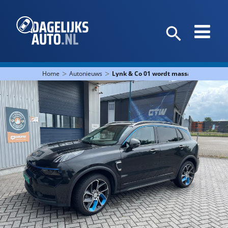
>
>
Home
Autonieuws
Lynk & Co 01 wordt massaal geïmport