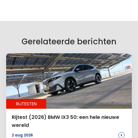
Geef een reactie
Je e-mailadres wordt niet gepubliceerd.
Vereiste velden zijn gemarkeerd met
*
Je reactie
*
Gerelateerde berichten
Naam
*
RIJTESTEN
E-mail
*
Rijtest (2026) BMW iX3 50: een hele nieuwe
wereld
>
2 aug 2026