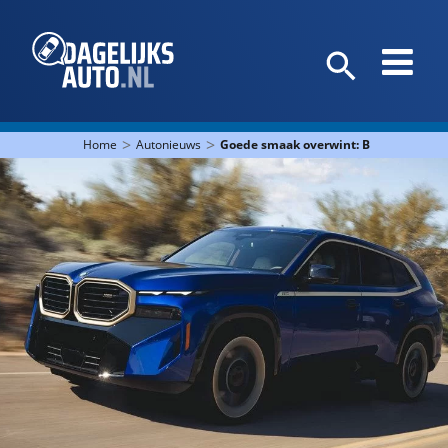
>
>
Home
Autonieuws
Goede smaak overwint: BMW XM verd