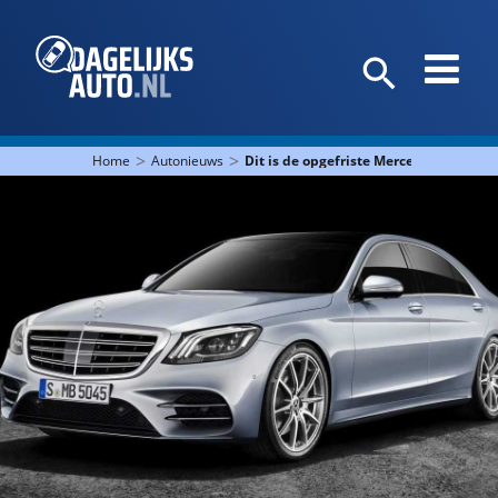
>
>
Home
Autonieuws
Dit is de opgefriste Mercedes-Benz S-