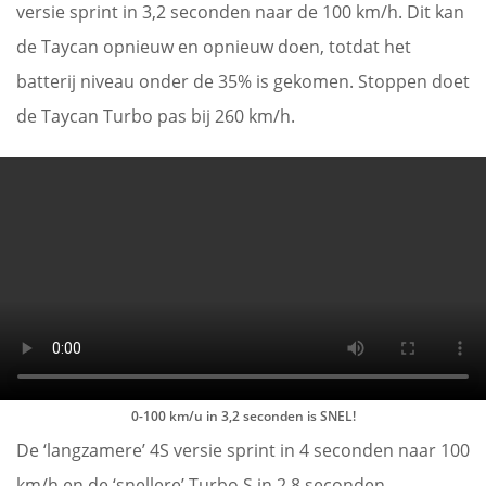
versie sprint in 3,2 seconden naar de 100 km/h. Dit kan
de Taycan opnieuw en opnieuw doen, totdat het
batterij niveau onder de 35% is gekomen. Stoppen doet
de Taycan Turbo pas bij 260 km/h.
0-100 km/u in 3,2 seconden is SNEL!
De ‘langzamere’ 4S versie sprint in 4 seconden naar 100
km/h en de ‘snellere’ Turbo S in 2,8 seconden.