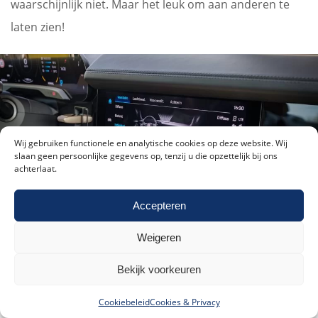
waarschijnlijk niet. Maar het leuk om aan anderen te
laten zien!
Wij gebruiken functionele en analytische cookies op deze website. Wij
slaan geen persoonlijke gegevens op, tenzij u die opzettelijk bij ons
achterlaat.
Meld je aan voor onze nieuwsbrief!
Accepteren
Weigeren
Luchtstroom veranderen met je vinger op het scherm
Akkoord met ons
privacybeleid
.
Meld me aan!
Bekijk voorkeuren
Zwakke punten
Alternative:
Hij is niet goedkoop, maar wel by far de goedkoopste 4
Cookiebeleid
Cookies & Privacy