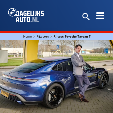
>
>
Home
Rijtesten
Rijtest: Porsche Taycan Turbo is geen el