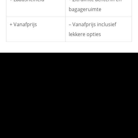
bagageruimte
+ Vanafprijs
– Vanafprijs inclusief
lekkere opties