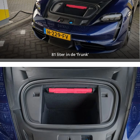
81 liter in de ‘frunk’