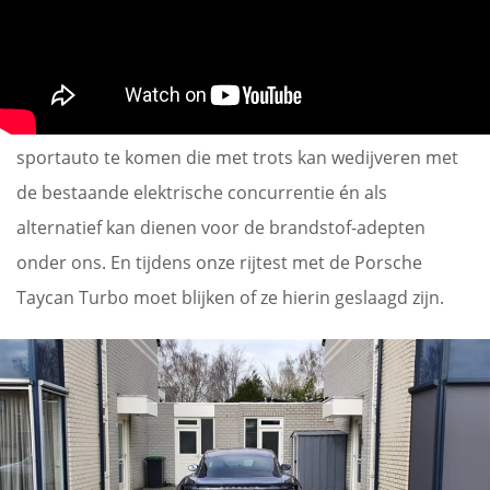
Als de nestor van sportwagens een elektrische auto
gaat maken, dan zijn de verwachten hoog gespannen.
“
Noblesse oblige
”. Porsche is het aan haar stand
verplicht om met een volwaardige elektrische
sportauto te komen die met trots kan wedijveren met
de bestaande elektrische concurrentie én als
alternatief kan dienen voor de brandstof-adepten
onder ons. En tijdens onze rijtest met de Porsche
Taycan Turbo moet blijken of ze hierin geslaagd zijn.