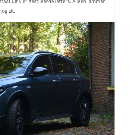
staat uit vier gestileerde letters. Alleen jammer
og zit.