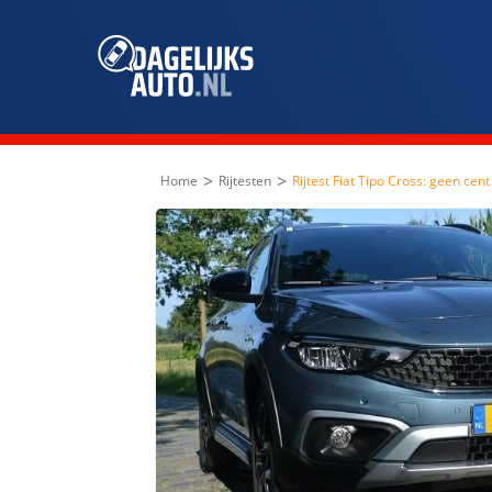
>
>
Home
Rijtesten
Rijtest Fiat Tipo Cross: geen cent