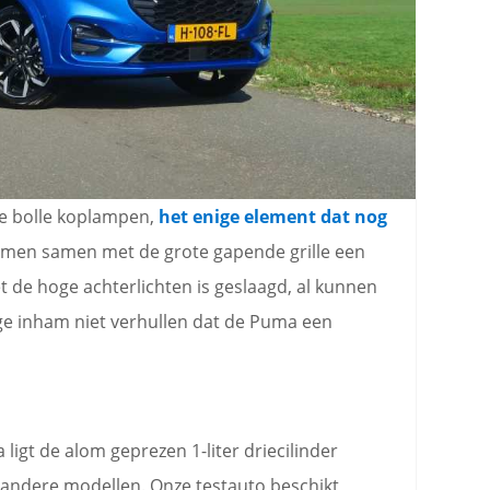
De bolle koplampen,
het enige element dat nog
rmen samen met de grote gapende grille een
t de hoge achterlichten is geslaagd, al kunnen
ige inham niet verhullen dat de Puma een
gt de alom geprezen 1-liter driecilinder
 andere modellen. Onze testauto beschikt