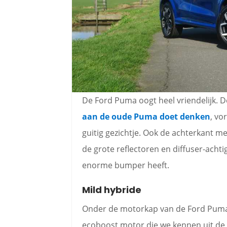
De Ford Puma oogt heel vriendelijk. 
aan de oude Puma doet denken
, vo
guitig gezichtje. Ook de achterkant me
de grote reflectoren en diffuser-acht
enorme bumper heeft.
Mild hybride
Onder de motorkap van de Ford Puma li
ecoboost motor die we kennen uit de