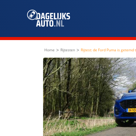
>
>
Home
Rijtesten
Rijtest: de Ford Puma is getemd 