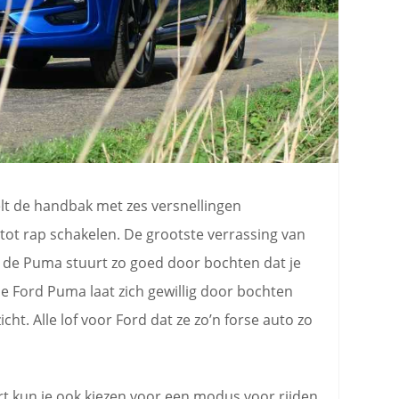
elt de handbak met zes versnellingen
 tot rap schakelen. De grootste verrassing van
: de Puma stuurt zo goed door bochten dat je
 De Ford Puma laat zich gewillig door bochten
icht. Alle lof voor Ford dat ze zo’n forse auto zo
rt kun je ook kiezen voor een modus voor rijden