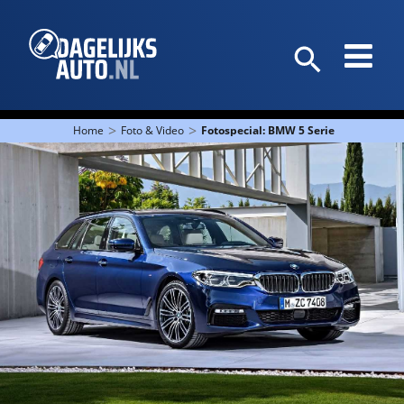
>
>
Home
Foto & Video
Fotospecial: BMW 5 Serie Touring 201