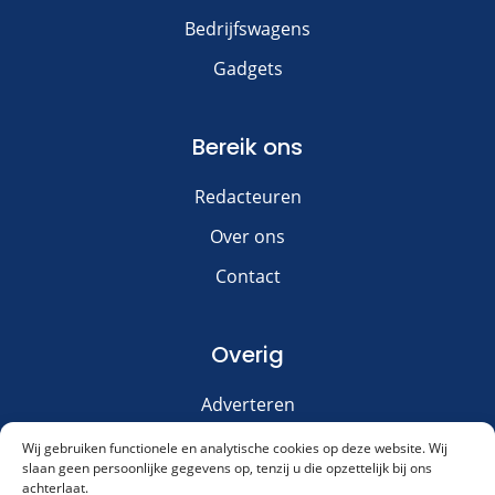
Bedrijfswagens
Gadgets
Bereik ons
Redacteuren
Over ons
Contact
Overig
Adverteren
Disclaimer
Wij gebruiken functionele en analytische cookies op deze website. Wij
slaan geen persoonlijke gegevens op, tenzij u die opzettelijk bij ons
Privacy & Cookies
achterlaat.