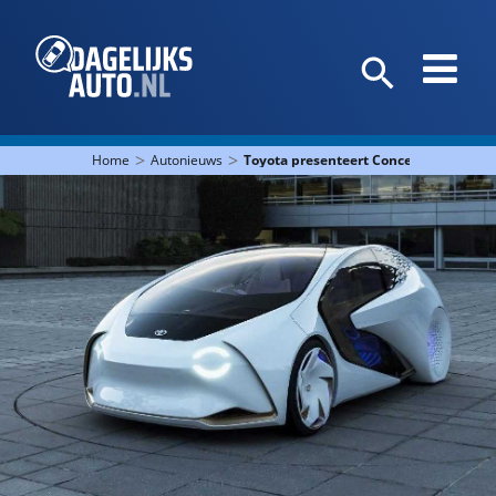
>
>
Home
Autonieuws
Toyota presenteert Concept-i in Las V