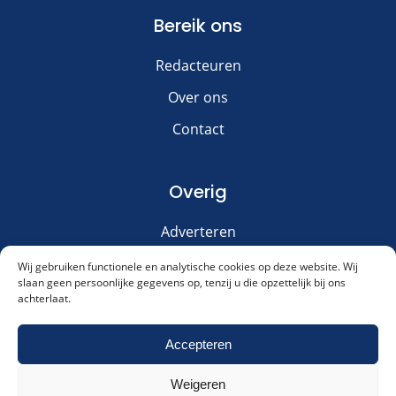
Bereik ons
Redacteuren
Over ons
Contact
Overig
Adverteren
Disclaimer
Wij gebruiken functionele en analytische cookies op deze website. Wij
slaan geen persoonlijke gegevens op, tenzij u die opzettelijk bij ons
Privacy & Cookies
achterlaat.
Meld je aan voor onze nieuwsbrief!
Accepteren
Weigeren
Akkoord met ons
privacybeleid
.