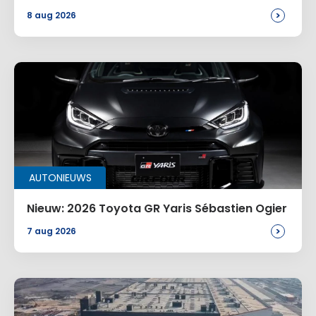
>
8 aug 2026
Site
Voeg een reactie toe
Alternative:
AUTONIEUWS
Nieuw: 2026 Toyota GR Yaris Sébastien Ogier
>
7 aug 2026