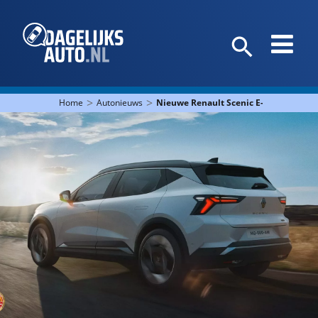
>
>
Home
Autonieuws
Nieuwe Renault Scenic E-tech is auto v