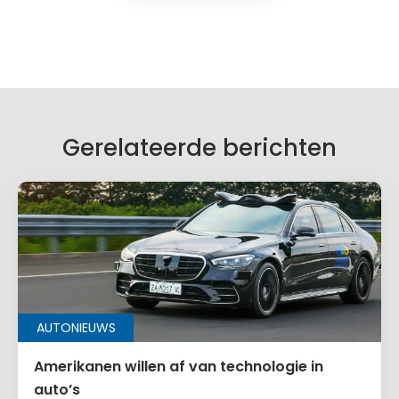
Geef een reactie
Je e-mailadres wordt niet gepubliceerd.
Vereiste velden zijn gemarkeerd met
*
Je reactie
*
Gerelateerde berichten
Naam
*
AUTONIEUWS
E-mail
*
Amerikanen willen af van technologie in
auto’s