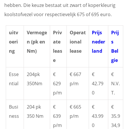
hebben. Die keuze bestaat uit zwart of koperkleurig
koolstofvezel voor respectievelijk 675 of 695 euro.
uitv
Vermoge
Priv
Operat
Prijs
Prij
oeri
n (pk en
ate
ional
neder
s
ng
Nm)
leas
lease
land
Bel
e
gie
Esse
204pk
€
€ 667
€
€
ntial
350Nm
629
p/m
42.79
N.V.
p/m
0
T.
Busi
204 pk
€
€ 665
€
€
ness
350 Nm
639
p/m
43.99
35.9
p/m
0
34,9