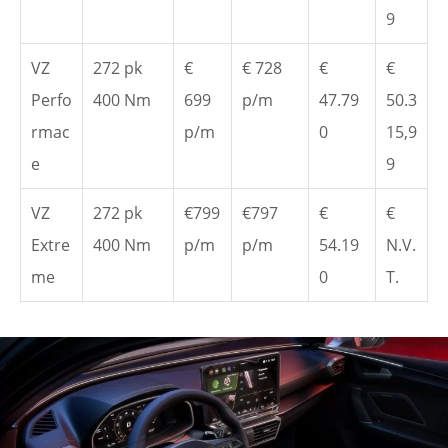
9
VZ
272 pk
€
€ 728
€
€
Perfo
400 Nm
699
p/m
47.79
50.3
rmac
p/m
0
15,9
e
9
VZ
272 pk
€799
€797
€
€
Extre
400 Nm
p/m
p/m
54.19
N.V.
me
0
T.