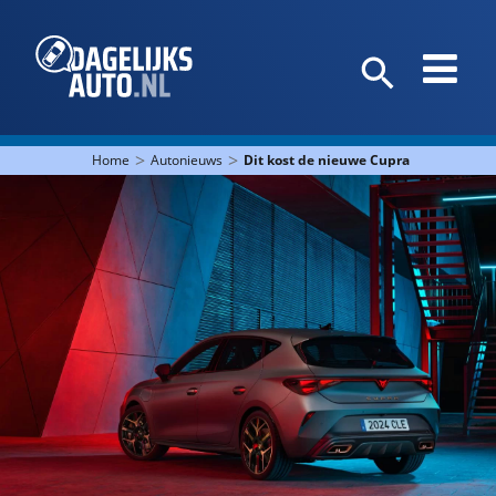
>
>
Home
Autonieuws
Dit kost de nieuwe Cupra Leon