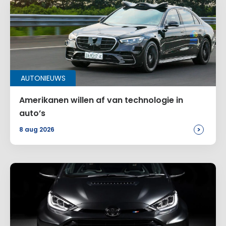
Naam
*
AUTONIEUWS
E-mail
*
Amerikanen willen af van technologie in
auto’s
>
8 aug 2026
Site
Voeg een reactie toe