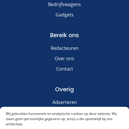
Bedrijfswagens
Gadgets
Bereik ons
Redacteuren
Over ons
Contact
Overig
Adverteren
Disclaimer
Wij gebruiken functionele en analytische cookies op deze website. Wij
slaan geen persoonlijke gegevens op, tenzij u die opzettelijk bij ons
Privacy & Cookies
achterlaat.