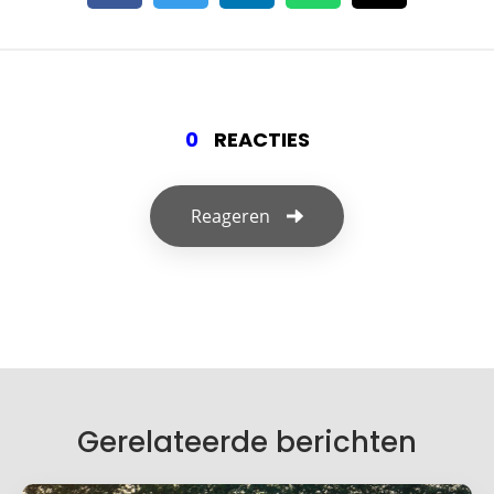
0
REACTIES
Reageren
Geef een reactie
Je e-mailadres wordt niet gepubliceerd.
Vereiste velden zijn gemarkeerd met
*
Je reactie
*
Gerelateerde berichten