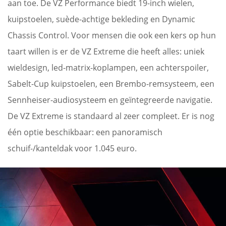
aan toe. De VZ Performance biedt 19-inch wielen,
kuipstoelen, suède-achtige bekleding en Dynamic
Chassis Control. Voor mensen die ook een kers op hun
taart willen is er de VZ Extreme die heeft alles: uniek
wieldesign, led-matrix-koplampen, een achterspoiler,
Sabelt-Cup kuipstoelen, een Brembo-remsysteem, een
Sennheiser-audiosysteem en geïntegreerde navigatie.
De VZ Extreme is standaard al zeer compleet. Er is nog
één optie beschikbaar: een panoramisch
schuif-/kanteldak voor 1.045 euro.