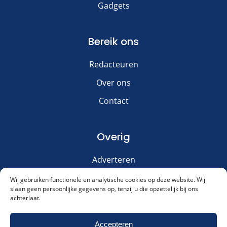
Gadgets
Bereik ons
Redacteuren
Over ons
Contact
Overig
Adverteren
Disclaimer
Wij gebruiken functionele en analytische cookies op deze website. Wij
slaan geen persoonlijke gegevens op, tenzij u die opzettelijk bij ons
Privacy & Cookies
achterlaat.
Meld je aan voor onze nieuwsbrief!
Accepteren