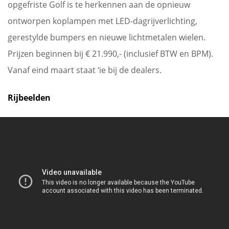
opgefriste Golf is te herkennen aan de opnieuw
ontworpen koplampen met LED-dagrijverlichting,
gerestylde bumpers en nieuwe lichtmetalen wielen.
Prijzen beginnen bij € 21.990,- (inclusief BTW en BPM).
Vanaf eind maart staat ‘ie bij de dealers.
Rijbeelden