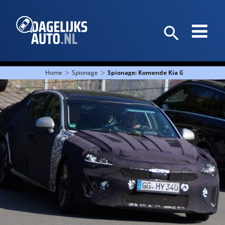
>
>
Home
Spionage
Spionage: Komende Kia GT wederom va