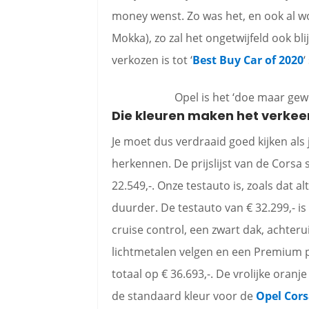
money wenst. Zo was het, en ook al wo
Mokka), zo zal het ongetwijfeld ook bl
verkozen is tot ‘
Best Buy Car of 2020
‘
Opel is het ‘doe maar gew
Die kleuren maken het verkeer
Je moet dus verdraaid goed kijken als
herkennen. De prijslijst van de Corsa st
22.549,-. Onze testauto is, zoals dat al
duurder. De testauto van € 32.299,- is
cruise control, een zwart dak, achterui
lichtmetalen velgen en een Premium pa
totaal op € 36.693,-. De vrolijke oranje 
de standaard kleur voor de
Opel Cor