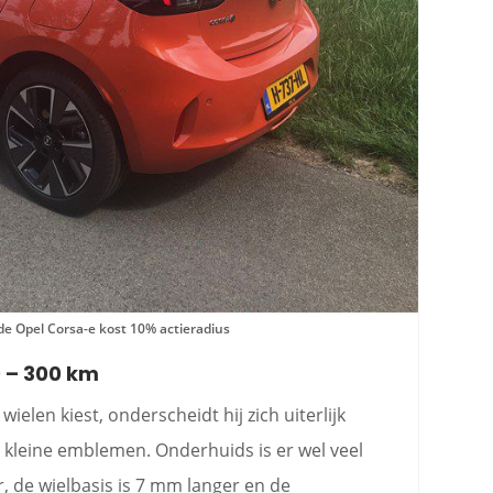
 de Opel Corsa-e kost 10% actieradius
0 – 300 km
ielen kiest, onderscheidt hij zich uiterlijk
 kleine emblemen. Onderhuids is er wel veel
r, de wielbasis is 7 mm langer en de