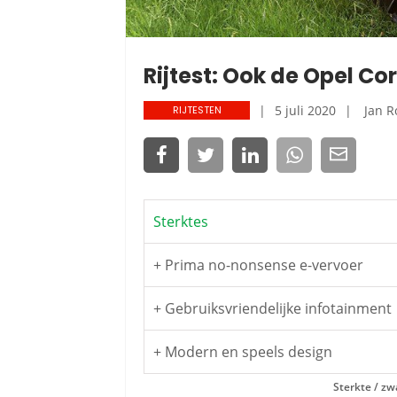
Rijtest: Ook de Opel Co
5 juli 2020
Jan R
RIJTESTEN
Sterktes
+ Prima no-nonsense e-vervoer
+ Gebruiksvriendelijke infotainmen
+ Modern en speels design
Sterkte / zw