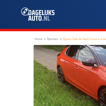
>
>
Home
Rijtesten
Rijtest: Ook de Opel Corsa-e is 