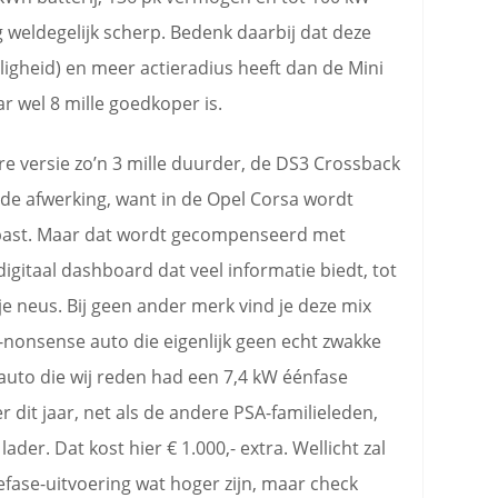
ng weldegelijk scherp. Bedenk daarbij dat deze
ligheid) en meer actieradius heeft dan de Mini
ar wel 8 mille goedkoper is.
re versie zo’n 3 mille duurder, de DS3 Crossback
 in de afwerking, want in de Opel Corsa wordt
epast. Maar dat wordt gecompenseerd met
digitaal dashboard dat veel informatie biedt, tot
e neus. Bij geen ander merk vind je deze mix
on-nonsense auto die eigenlijk geen echt zwakke
auto die wij reden had een 7,4 kW éénfase
r dit jaar, net als de andere PSA-familieleden,
der. Dat kost hier € 1.000,- extra. Wellicht zal
efase-uitvoering wat hoger zijn, maar check