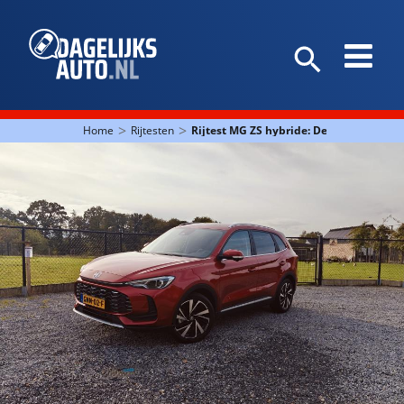
>
>
Home
Rijtesten
Rijtest MG ZS hybride: De eerste indruk