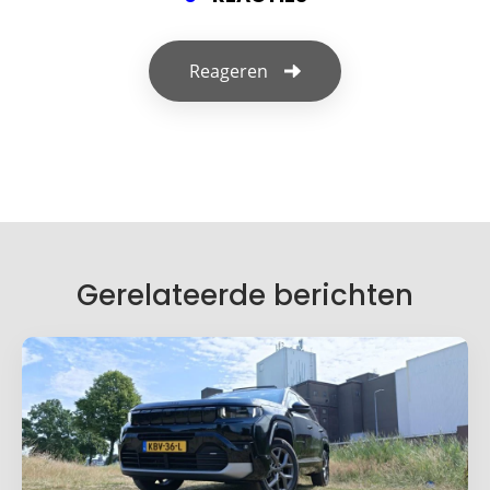
Reageren
Geef een reactie
Je e-mailadres wordt niet gepubliceerd.
Vereiste velden zijn gemarkeerd met
*
Je reactie
*
Gerelateerde berichten
Naam
*