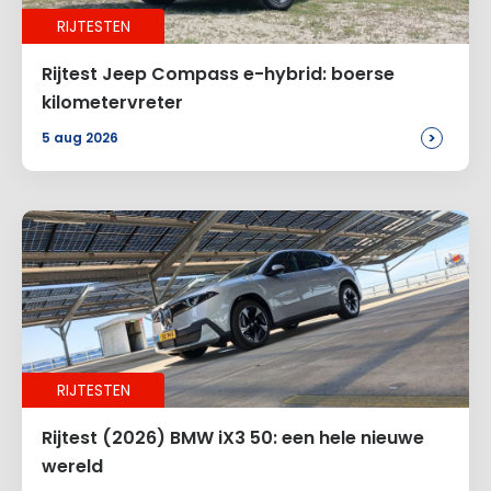
RIJTESTEN
E-mail
*
Rijtest Jeep Compass e-hybrid: boerse
kilometervreter
>
5 aug 2026
Site
Voeg een reactie toe
Alternative:
RIJTESTEN
Rijtest (2026) BMW iX3 50: een hele nieuwe
wereld