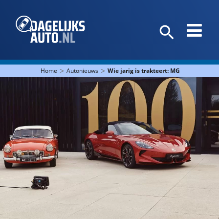
>
>
Home
Autonieuws
Wie jarig is trakteert: MG viert 100 jaa