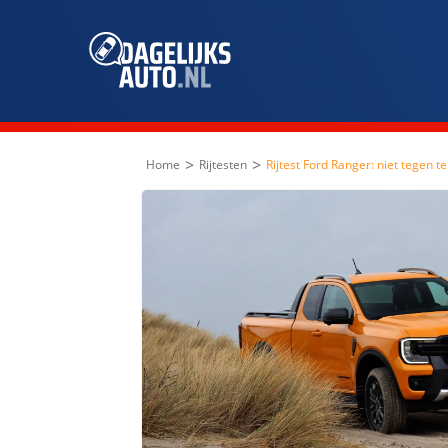
>
>
Home
Rijtesten
Rijtest Ford Ranger: niet tegen t