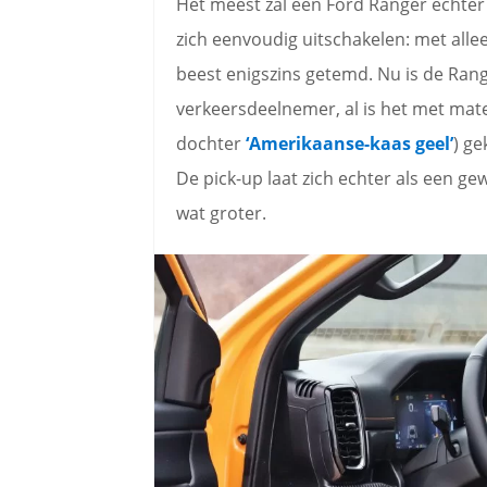
Het meest zal een Ford Ranger echter 
zich eenvoudig uitschakelen: met all
beest enigszins getemd. Nu is de Rang
verkeersdeelnemer, al is het met mate
dochter
‘Amerikaanse-kaas geel’
) ge
De pick-up laat zich echter als een ge
wat groter.