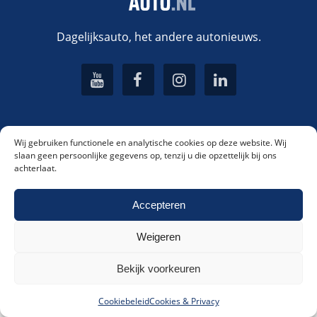
Dagelijksauto, het andere autonieuws.
Rubrieken
Wij gebruiken functionele en analytische cookies op deze website. Wij
slaan geen persoonlijke gegevens op, tenzij u die opzettelijk bij ons
achterlaat.
Autonieuws
Meld je aan voor onze nieuwsbrief!
Elektrisch
Accepteren
Rijtesten
Weigeren
Akkoord met ons
privacybeleid
.
Autoverhalen
Meld me aan!
Bekijk voorkeuren
Bedrijfswagens
Alternative:
Gadgets
Cookiebeleid
Cookies & Privacy