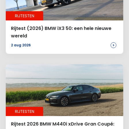
Naam
*
RIJTESTEN
E-mail
*
Rijtest (2026) BMW iX3 50: een hele nieuwe
wereld
>
2 aug 2026
Site
Voeg een reactie toe
Alternative:
RIJTESTEN
Rijtest 2026 BMW M440i xDrive Gran Coupé: