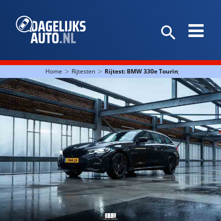
>
>
Home
Rijtesten
Rijtest: BMW 330e Touring: De elektricite