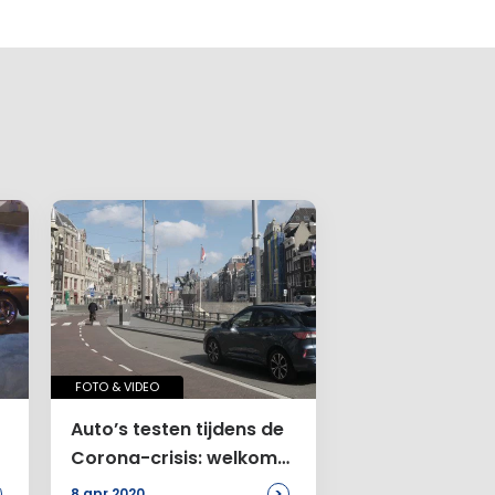
FOTO & VIDEO
Auto’s testen tijdens de
Corona-crisis: welkom
in spookstad
>
8 apr 2020