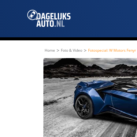
>
>
Home
Foto & Video
Fotospecial: W Motors Fenyr