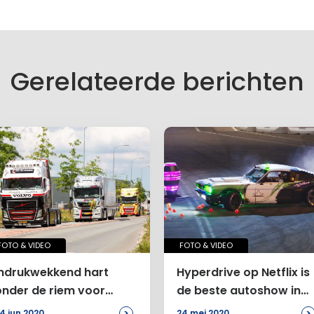
Gerelateerde berichten
FOTO & VIDEO
FOTO & VIDEO
Indrukwekkend hart
Hyperdrive op Netflix is
onder de riem voor
de beste autoshow in
revaliderende chauffeur
jaren
>
>
4 jun 2020
24 mei 2020