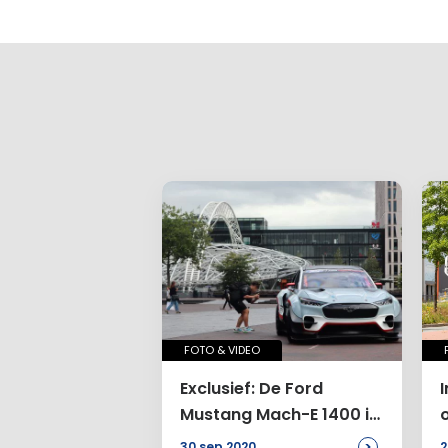
FOTO & VIDEO
Exclusief: De Ford
Mustang Mach-E 1400 in
Rotterdam
>
30 sep 2020
2