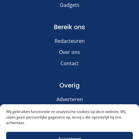
Gadgets
Bereik ons
Redacteuren
Over ons
Contact
Overig
Adverteren
Disclaimer
Wij gebruiken functionele en analytische cookies op deze website. Wij
slaan geen persoonlijke gegevens op, tenzij u die opzettelijk bij ons
Privacy & Cookies
achterlaat.
Meld je aan voor onze nieuwsbrief!
Accepteren