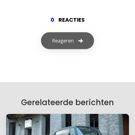
0
REACTIES
Reageren
Geef een reactie
Je e-mailadres wordt niet gepubliceerd.
Vereiste velden zijn gemarkeerd met
*
Je reactie
*
Gerelateerde berichten