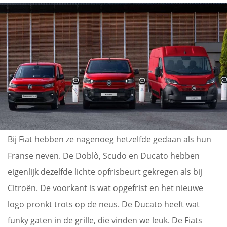
Bij Fiat hebben ze nagenoeg hetzelfde gedaan als hun
Franse neven. De Doblò, Scudo en Ducato hebben
eigenlijk dezelfde lichte opfrisbeurt gekregen als bij
Citroën. De voorkant is wat opgefrist en het nieuwe
logo pronkt trots op de neus. De Ducato heeft wat
funky gaten in de grille, die vinden we leuk. De Fiats