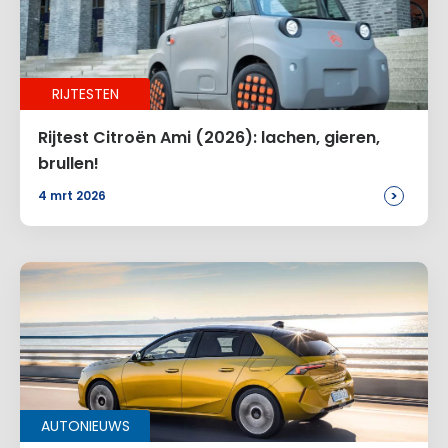
Naam
*
RIJTESTEN
E-mail
*
Rijtest Citroën Ami (2026): lachen, gieren,
brullen!
>
4 mrt 2026
Site
Voeg een reactie toe
Alternative:
AUTONIEUWS