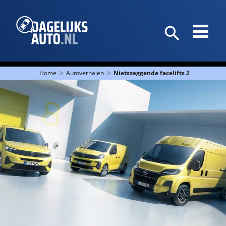
>
>
Home
Autoverhalen
Nietszeggende facelifts 2: Billen nog