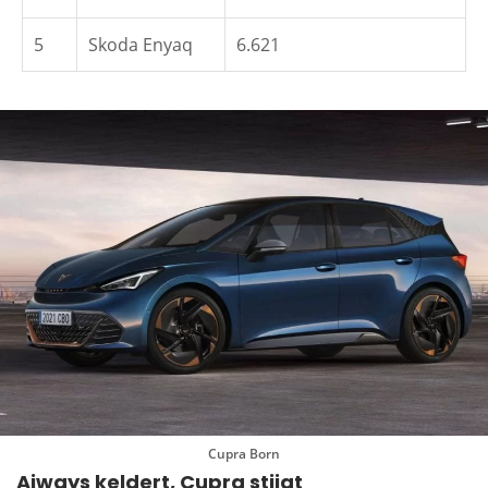
5
Skoda Enyaq
6.621
Cupra Born
Aiways keldert, Cupra stijgt