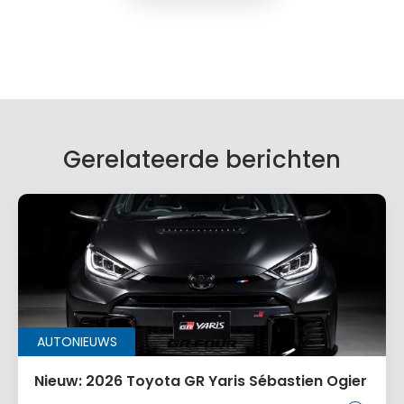
Geef een reactie
Je e-mailadres wordt niet gepubliceerd.
Vereiste velden zijn gemarkeerd met
*
Je reactie
*
Gerelateerde berichten
Naam
*
AUTONIEUWS
E-mail
*
Nieuw: 2026 Toyota GR Yaris Sébastien Ogier