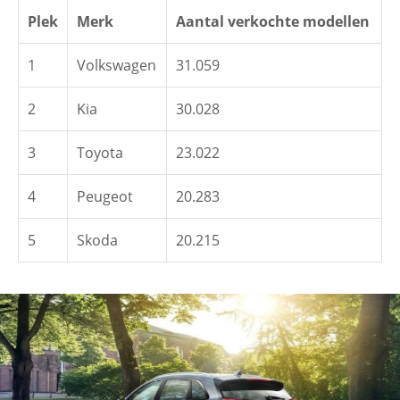
Plek
Merk
Aantal verkochte modellen
1
Volkswagen
31.059
2
Kia
30.028
3
Toyota
23.022
4
Peugeot
20.283
5
Skoda
20.215