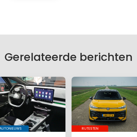
f een reactie
es wordt niet gepubliceerd.
lden zijn gemarkeerd met
*
Gerelateerde berichten
AUTONIEUWS
RIJTESTEN