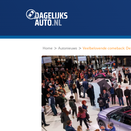
>
>
Home
Autonieuws
Veelbelovende comeback: De