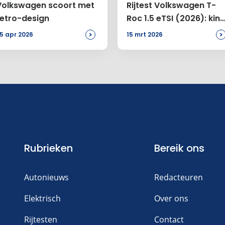
Volkswagen scoort met
Rijtest Volkswagen T-
retro-design
Roc 1.5 eTSI (2026): kin
van de rekening
>
>
5 apr 2026
15 mrt 2026
n reactie toe
Rubrieken
Bereik ons
Autonieuws
Redacteuren
Elektrisch
Over ons
Rijtesten
Contact