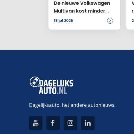
De nieuwe Volkswagen
Multivan kost minder
Site
dan €60.000
>
13 jul 2026
2
Voeg ee
Alternative:
Dagelijksauto, het andere autonieuws.