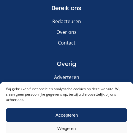
Bereik ons
Redacteuren
Over ons
Contact
Overig
Adverteren
Disclaimer
Wij gebruiken functionele en analytische cookies op deze website. Wij
slaan geen persoonlijke gegevens op, tenzij u die opzettelijk bij ons
Privacy & Cookies
achterlaat.
Meld je aan voor onze nieuwsbrief!
Accepteren
Weigeren
Akkoord met ons
privacybeleid
.