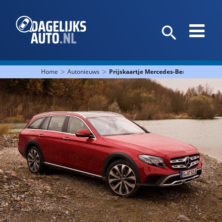
>
>
Home
Autonieuws
Prijskaartje Mercedes-Benz E-Klasse Al