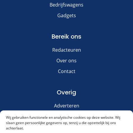
Bedrijfswagens
Gadgets
Bereik ons
Redacteuren
Over ons
Contact
Overig
Adverteren
Disclaimer
Wij gebruiken functionele en analytische cookies op deze website. Wij
slaan geen persoonlijke gegevens op, tenzij u die opzettelijk bij ons
Privacy & Cookies
achterlaat.