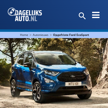
>
>
Home
Autonieuws
Opgefriste Ford EcoSport is een feit