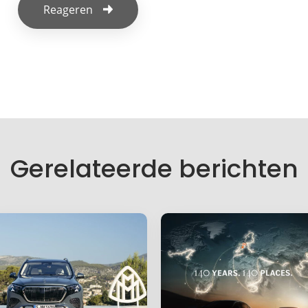
Reageren
f een reactie
es wordt niet gepubliceerd.
lden zijn gemarkeerd met
*
Gerelateerde berichten