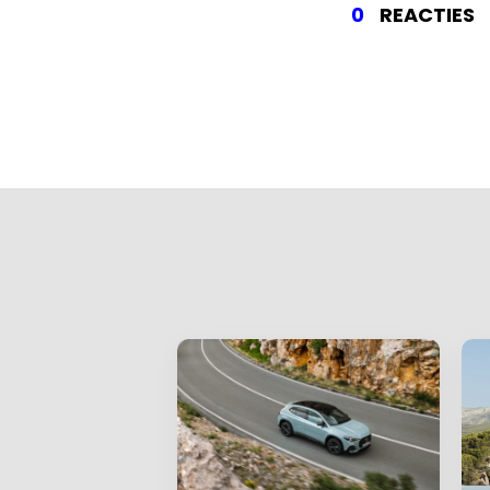
0
REACTIES
Gee
Je e-mailadr
Vereiste ve
Je reactie
*
Naam
*