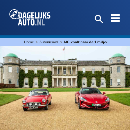
>
>
Home
Autonieuws
MG knalt naar de 1 miljoen verkocht