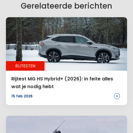
Je reactie
*
Gerelateerde berichten
Naam
*
RIJTESTEN
E-mail
*
Rijtest MG HS Hybrid+ (2026): in feite alles
wat je nodig hebt
>
15 feb 2026
Site