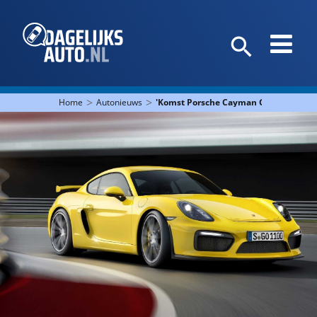
>
>
Home
Autonieuws
'Komst Porsche Cayman GT4 RS niet ui