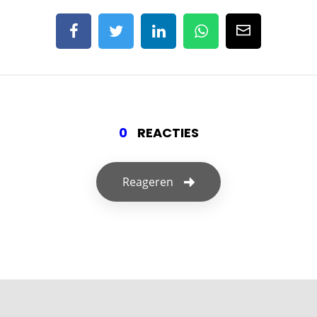
0
REACTIES
Reageren
Geef een reactie
Je e-mailadres wordt niet gepubliceerd.
Vereiste velden zijn gemarkeerd met
*
Je reactie
*