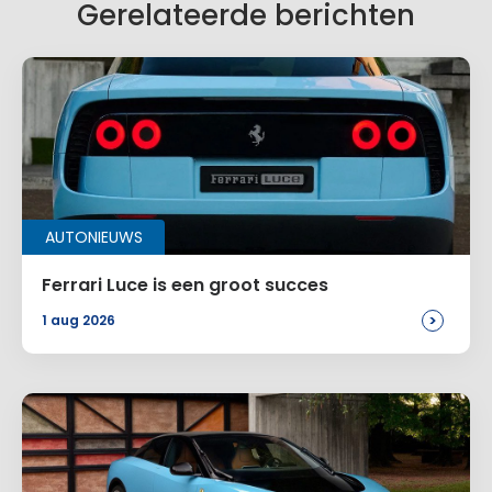
Gerelateerde berichten
Naam
*
AUTONIEUWS
E-mail
*
Ferrari Luce is een groot succes
>
1 aug 2026
Site