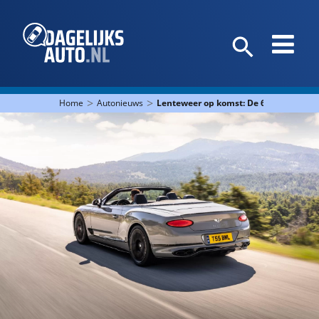
>
>
Home
Autonieuws
Lenteweer op komst: De 6 duurste cab