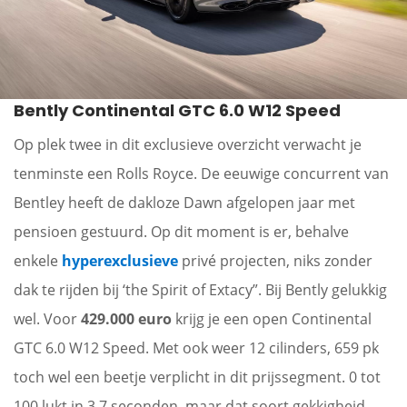
Bently Continental GTC 6.0 W12 Speed
Op plek twee in dit exclusieve overzicht verwacht je
tenminste een Rolls Royce. De eeuwige concurrent van
Bentley heeft de dakloze Dawn afgelopen jaar met
pensioen gestuurd. Op dit moment is er, behalve
enkele
hyperexclusieve
privé projecten, niks zonder
dak te rijden bij ‘the Spirit of Extacy”. Bij Bently gelukkig
wel. Voor
429.000 euro
krijg je een open Continental
GTC 6.0 W12 Speed. Met ook weer 12 cilinders, 659 pk
toch wel een beetje verplicht in dit prijssegment. 0 tot
100 lukt in 3.7 seconden, maar dat soort gekkigheid