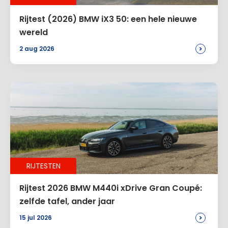
E-mail
*
Rijtest (2026) BMW iX3 50: een hele nieuwe
wereld
>
2 aug 2026
Site
Voeg een reactie toe
Alternative:
RIJTESTEN
Rijtest 2026 BMW M440i xDrive Gran Coupé:
zelfde tafel, ander jaar
>
15 jul 2026