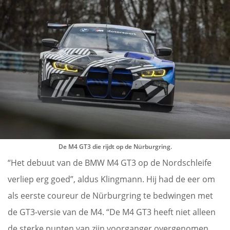
De M4 GT3 die rijdt op de Nürburgring.
“Het debuut van de BMW M4 GT3 op de Nordschleife
verliep erg goed”, aldus Klingmann. Hij had de eer om
als eerste coureur de Nürburgring te bedwingen met
de GT3-versie van de M4. “De M4 GT3 heeft niet alleen
de sterke punten van zijn voorganger overgenomen,