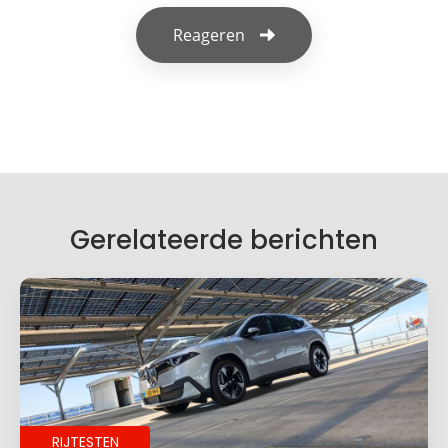
Reageren
Geef een reactie
Je e-mailadres wordt niet gepubliceerd.
Vereiste velden zijn gemarkeerd met
*
Je reactie
*
Gerelateerde berichten
Naam
*
RIJTESTEN