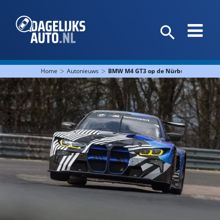
>
>
Home
Autonieuws
BMW M4 GT3 op de Nürburgring!