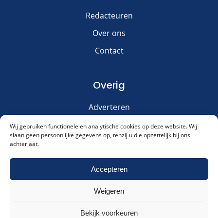
Redacteuren
Over ons
Contact
Overig
Adverteren
Disclaimer
Wij gebruiken functionele en analytische cookies op deze website. Wij
slaan geen persoonlijke gegevens op, tenzij u die opzettelijk bij ons
Privacy & Cookies
achterlaat.
Meld je aan voor onze nieuwsbrief!
Accepteren
Weigeren
Akkoord met ons
privacybeleid
.
Cookies & Privacy
Contact
Meld me aan!
Bekijk voorkeuren