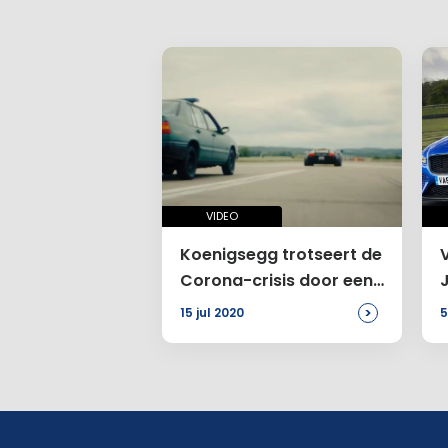
VIDEO
Koenigsegg trotseert de
V
Corona-crisis door een
actiefilm te maken
>
15 jul 2020
5