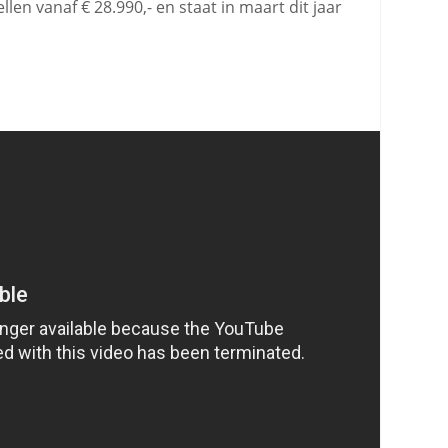
llen vanaf € 28.990,- en staat in maart dit jaar