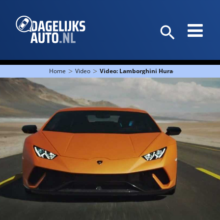
>
>
Home
Video
Video: Lamborghini Huracán Performant