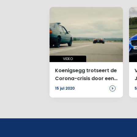
VIDEO
Koenigsegg trotseert de
V
Corona-crisis door een
actiefilm te maken
>
15 jul 2020
5